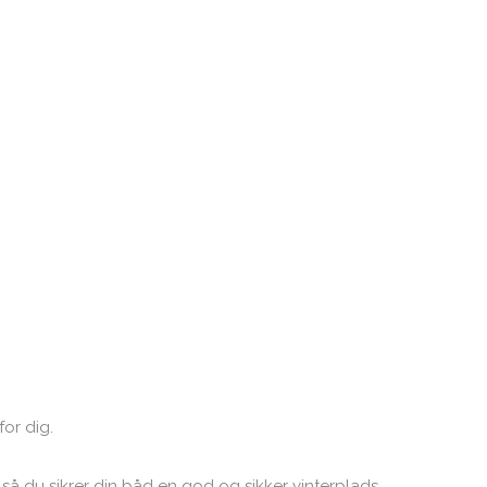
for dig.
 så du sikrer din båd en god og sikker vinterplads.