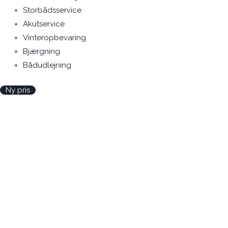
Storbådsservice
Akutservice
Vinteropbevaring
Bjærgning
Bådudlejning
Ny pris