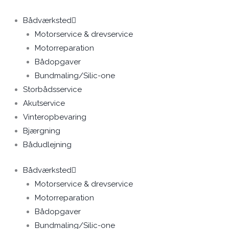
Gå
Den
Den
til
oprindelige
aktuelle
Bådværksted
indholdet
pris
pris
Motorservice & drevservice
var:
er:
Motorreparation
kr. 119.900.
kr. 99.900.
Bådopgaver
Bundmaling/Silic-one
Storbådsservice
Akutservice
Vinteropbevaring
Bjærgning
Bådudlejning
Bådværksted
Motorservice & drevservice
Motorreparation
Bådopgaver
Bundmaling/Silic-one