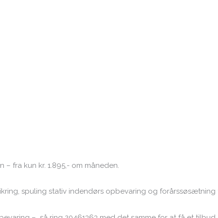
 – fra kun kr. 1.895,- om måneden.
tsikring, spuling stativ indendørs opbevaring og forårssøsætning 
opbevaring – så ring 20461363 med det samme for at få et tilbud,