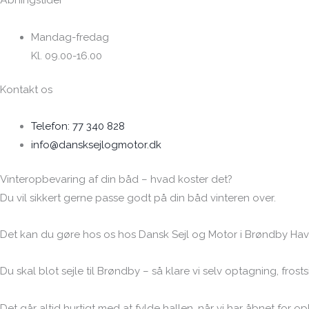
Åbningstider
Mandag-fredag
Kl. 09.00-16.00
Kontakt os
Telefon: 77 340 828
info@dansksejlogmotor.dk
Vinteropbevaring af din båd – hvad koster det?
Du vil sikkert gerne passe godt på din båd vinteren over.
Det kan du gøre hos os hos Dansk Sejl og Motor i Brøndby Havn
Du skal blot sejle til Brøndby – så klare vi selv optagning, fros
Det går altid hurtigt med at fylde hallen, når vi har åbnet for 