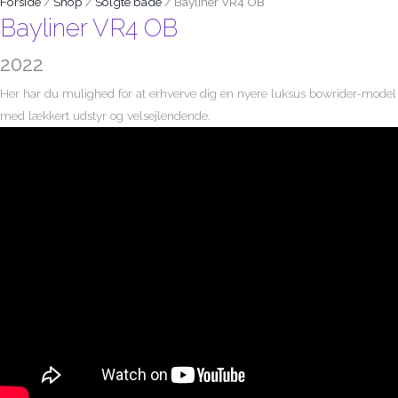
Forside
/
Shop
/
Solgte både
/ Bayliner VR4 OB
Bayliner VR4 OB
2022
Her har du mulighed for at erhverve dig en nyere luksus bowrider-model
med lækkert udstyr og velsejlendende.