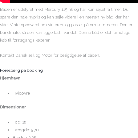
Båden er udstyret med Mercury 115 hk og har kun sejlet få timer. Du
spare den høje nypris og kan sejle videre i en næsten ny båd, der har
stået Vinteropbevaret om vinteren. og passet på om sommeren. Den er
bundmalet så den kan ligge fast i vandet. Denne båd er det fornuftige
køb til førstegangs køberen.
Kontakt Dansk sejl og Motor for besigtigelse af båden.
Forespørg på booking
Hjemhavn
Hvidovre
Dimensioner
Fod: 19
Længde: 5.70
Bredde: 2.28