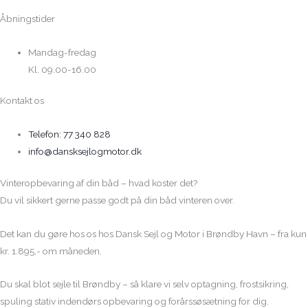
Åbningstider
Mandag-fredag
Kl. 09.00-16.00
Kontakt os
Telefon: 77 340 828
info@dansksejlogmotor.dk
Vinteropbevaring af din båd – hvad koster det?
Du vil sikkert gerne passe godt på din båd vinteren over.
Det kan du gøre hos os hos Dansk Sejl og Motor i Brøndby Havn – fra kun
kr. 1.895,- om måneden.
Du skal blot sejle til Brøndby – så klare vi selv optagning, frostsikring,
spuling stativ indendørs opbevaring og forårssøsætning for dig.