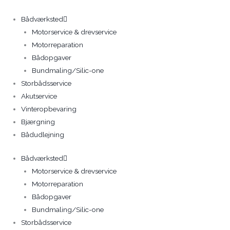
Gå
til
Bådværksted
indholdet
Motorservice & drevservice
Motorreparation
Bådopgaver
Bundmaling/Silic-one
Storbådsservice
Akutservice
Vinteropbevaring
Bjærgning
Bådudlejning
Bådværksted
Motorservice & drevservice
Motorreparation
Bådopgaver
Bundmaling/Silic-one
Storbådsservice