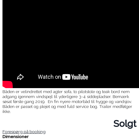
Båden er velindrettet med agter sofa, to pilotstole og teak bord nem
adgang igennem vindspejl til yderligere 3-4 siddepladser. Bemærk
søsat første gang 2019. En fin nyere motorbåd til hygge og vandsjov.
Båden er passet og plejet og med fuld service bog. Trailer medfølger
ikke.
Solgt
Forespørg på booking
Dimensioner