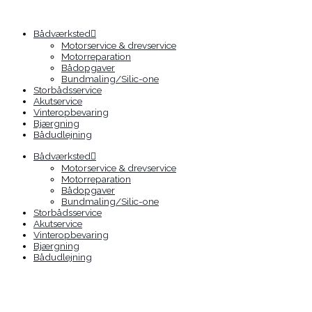
Gå
til
indholdet
Bådværksted
Motorservice & drevservice
Motorreparation
Bådopgaver
Bundmaling/Silic-one
Storbådsservice
Akutservice
Vinteropbevaring
Bjærgning
Bådudlejning
Bådværksted
Motorservice & drevservice
Motorreparation
Bådopgaver
Bundmaling/Silic-one
Storbådsservice
Akutservice
Vinteropbevaring
Bjærgning
Bådudlejning
Solgt