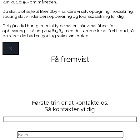
kun kr. 1.895,- om måneden.
Du skal blot sejle til Brøndby – så klare vi selv optagning, frostsikring,
spuling stativ indendørs opbevaring og forårssøsætning for dig.
Det går altid hurtigt med at fylde hallen, når vi har åbnet for
opbevaring – så ring 20461363 med det samme for at få et tilbud, så
du sikrer din båd en god og sikker vinterplads.
X
Få fremvist
Cap Camarat 6.5 BR
Første trin er at kontakte os.
Så kontakter vi dig.