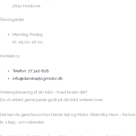
2650 Hvidovre
Åbningstider
Mandag-fredag
Kl. 09.00-16.00
Kontakt os
Telefon: 77 340 828
info@dansksejlogmotor.dk
Vinteropbevaring af din båd – hvad koster det?
Du vil sikkert gerne passe godt på din båd vinteren over.
Det kan du gøre hos os hos Dansk Sejl og Motor i Brøndby Havn – fra kun
kr. 1.895,- om måneden.