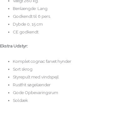
Vægt 280 kg.
Benlængde: Lang
Godkendt til 6 pers.
Dybde 0, 15 cm
CE godkendt
Ekstra Udstyr:
Komplet cognac farvet hynder
Sort skrog
Styrepult med vindspejl
Rustfrit søgelænder
Gode Opbevaringsrum
Soldæk