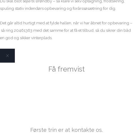
Du skal blot sejle til Brøndby – så klare vi selv optagning, frostsikring,
spuling stativ indendørs opbevaring og forårssøsætning for dig.
Det går altid hurtigt med at fylde hallen, når vi har åbnet for opbevaring –
så ring 20461363 med det samme for at få et tilbud, så du sikrer din båd
en god og sikker vinterplads.
X
Få fremvist
Fjordjollen 470 Sport
FABRIKSNY
Første trin er at kontakte os.