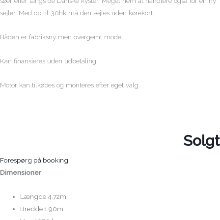
søer eller langs de Danske kyster. Meget nem at håndtere også for en ny
sejler. Med op til 30hk må den sejles uden kørekort.
Båden er fabriksny men overgemt model
Kan finansieres uden udbetaling.
Motor kan tilkøbes og monteres efter eget valg.
Solgt
Forespørg på booking
Dimensioner
Længde 4.72m
Bredde 1.90m