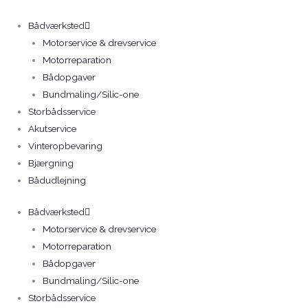
Gå
til
Bådværksted
indholdet
Motorservice & drevservice
Motorreparation
Bådopgaver
Bundmaling/Silic-one
Storbådsservice
Akutservice
Vinteropbevaring
Bjærgning
Bådudlejning
Bådværksted
Motorservice & drevservice
Motorreparation
Bådopgaver
Bundmaling/Silic-one
Storbådsservice