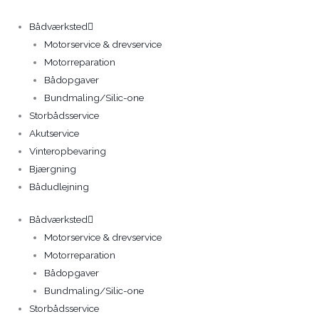
Gå
til
Bådværksted
indholdet
Motorservice & drevservice
Motorreparation
Bådopgaver
Bundmaling/Silic-one
Storbådsservice
Akutservice
Vinteropbevaring
Bjærgning
Bådudlejning
Bådværksted
Motorservice & drevservice
Motorreparation
Bådopgaver
Bundmaling/Silic-one
Storbådsservice