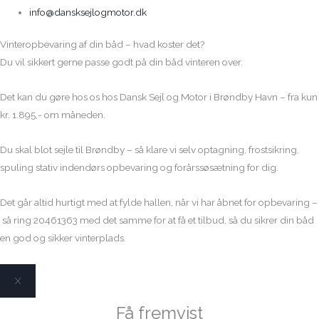
info@dansksejlogmotor.dk
Vinteropbevaring af din båd – hvad koster det?
Du vil sikkert gerne passe godt på din båd vinteren over.
Det kan du gøre hos os hos Dansk Sejl og Motor i Brøndby Havn – fra kun
kr. 1.895,- om måneden.
Du skal blot sejle til Brøndby – så klare vi selv optagning, frostsikring,
spuling stativ indendørs opbevaring og forårssøsætning for dig.
Det går altid hurtigt med at fylde hallen, når vi har åbnet for opbevaring –
så ring 20461363 med det samme for at få et tilbud, så du sikrer din båd
en god og sikker vinterplads.
X
Få fremvist