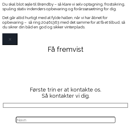
Du skal blot sejle til Brøndby – så klare vi selv optagning, frostsikring,
spuling stativ indendørs opbevaring og forårssøsætning for dig.
Det går altid hurtigt med at fylde hallen, når vi har åbnet for
opbevaring – så ring 20461363 med det samme for at få et tilbud, så
du sikrer din båd en god og sikker vinterplads.
X
Få fremvist
LM 23
Første trin er at kontakte os.
Så kontakter vi dig.