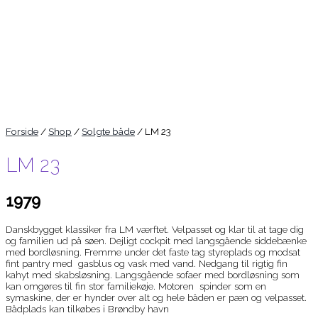
Forside
/
Shop
/
Solgte både
/ LM 23
LM 23
1979
Danskbygget klassiker fra LM værftet. Velpasset og klar til at tage dig
og familien ud på søen. Dejligt cockpit med langsgående siddebænke
med bordløsning. Fremme under det faste tag styreplads og modsat
fint pantry med gasblus og vask med vand. Nedgang til rigtig fin
kahyt med skabsløsning. Langsgående sofaer med bordløsning som
kan omgøres til fin stor familiekøje. Motoren spinder som en
symaskine, der er hynder over alt og hele båden er pæn og velpasset.
Bådplads kan tilkøbes i Brøndby havn