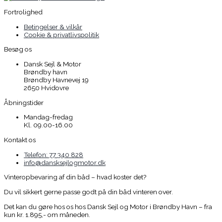
Fortrolighed
Betingelser & vilkår
Cookie & privatlivspolitik
Besøg os
Dansk Sejl & Motor
Brøndby havn
Brøndby Havnevej 19
2650 Hvidovre
Åbningstider
Mandag-fredag
Kl. 09.00-16.00
Kontakt os
Telefon: 77 340 828
info@dansksejlogmotor.dk
Vinteropbevaring af din båd – hvad koster det?
Du vil sikkert gerne passe godt på din båd vinteren over.
Det kan du gøre hos os hos Dansk Sejl og Motor i Brøndby Havn – fra
kun kr. 1.895,- om måneden.