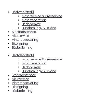
Gå
til
indholdet
Bådværksted
Motorservice & drevservice
Motorreparation
Bådopgaver
Bundmaling/Silic-one
Storbådsservice
Akutservice
Vinteropbevaring
Bjærgning
Bådudlejning
Bådværksted
Motorservice & drevservice
Motorreparation
Bådopgaver
Bundmaling/Silic-one
Storbådsservice
Akutservice
Vinteropbevaring
Bjærgning
Bådudlejning
Solgt