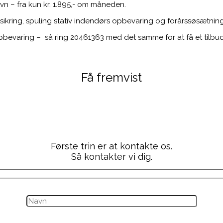
n – fra kun kr. 1.895,- om måneden.
stsikring, spuling stativ indendørs opbevaring og forårssøsætning
 opbevaring – så ring 20461363 med det samme for at få et tilbud
Få fremvist
Maxum 2700 Src
Første trin er at kontakte os.
Så kontakter vi dig.