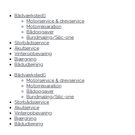
Gå
til
indholdet
Bådværksted
Motorservice & drevservice
Motorreparation
Bådopgaver
Bundmaling/Silic-one
Storbådsservice
Akutservice
Vinteropbevaring
Bjærgning
Bådudlejning
Bådværksted
Motorservice & drevservice
Motorreparation
Bådopgaver
Bundmaling/Silic-one
Storbådsservice
Akutservice
Vinteropbevaring
Bjærgning
Bådudlejning