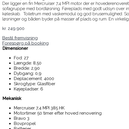
Der ligger en fin Mercruiser 7,4 MPI motor der er hovederenoveret 
sofagruppe med bordløsning. Føreplads med godt udsyn over ins
køleskab. Toiletrum med vaskemodul og god brusemulighed. Sofa g
løsninger og båden byder på masser af plads og rum. En virkelig
kr.
249.900
Bestil fremvisning
Forespørg på booking
Dimensioner
Fod: 27
Længde: 8,50
Bredde: 2,90
Dybgang: 0,9
Deplacement: 4000
Skrogtype: Glasfiber
Køjepladser: 6
Mekanisk
Mercruiser 7,4 MPI 385 HK
Motortimer 50 timer efter hoved renovering
Bravo 3
Bovpropel
Batterier