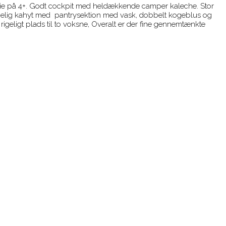
familie på 4+. Godt cockpit med heldækkende camper kaleche. Stor
gelig kahyt med pantrysektion med vask, dobbelt kogeblus og
geligt plads til to voksne, Overalt er der fine gennemtænkte