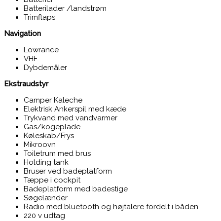
Batterilader /landstrøm
Trimflaps
Navigation
Lowrance
VHF
Dybdemåler
Ekstraudstyr
Camper Kaleche
Elektrisk Ankerspil med kæde
Trykvand med vandvarmer
Gas/kogeplade
Køleskab/Frys
Mikroovn
Toiletrum med brus
Holding tank
Bruser ved badeplatform
Tæppe i cockpit
Badeplatform med badestige
Søgelænder
Radio med bluetooth og højtalere fordelt i båden
220 v udtag