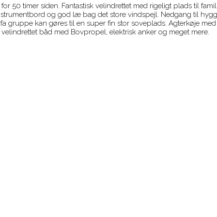
for 50 timer siden. Fantastisk velindrettet med rigeligt plads til 
trumentbord og god læ bag det store vindspejl. Nedgang til hyg
ruppe kan gøres til en super fin stor soveplads. Agterkøje med ri
 velindrettet båd med Bovpropel, elektrisk anker og meget mere.