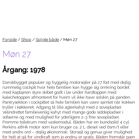
Forside
/
Shop
/
Solgte både
/ Møn 27
Møn 27
Årgang: 1978
Danskbygget populær og hyggelig motorsejler på 27 fod med dejlig
rummelig cockpit hvor hele familien kan hygge sig omkring bordet
med kaptajnen styre skibet godt i læ under hardtoppen med
kalechetoppen afmonteret for hvem vil ikke have solskin på panden.
Pantrysektion i cockpittet så hele familien kan være samlet når kokken
tryller i køkkenet. Adgang til lille agterkahyt med 2 sovepladser.
Velindrettet familievenlig kahyt med mange gode siddepladser i
sofaerne og med mulighed for yderligere 2-3 fine sovepladser.
Fremme toiletrum med vaskemodul. Båden har en bundsolid 4 cyl.
Perkins 48Hk motor som kun bruger ca. 2 L diesel ved 6sm/t eller
med andre ord – dejlig økonomisk. Storsejl og genua giver mulighed
for helt at gå for vindkraft som jo endnu er gratis. Båden fremstår pæn