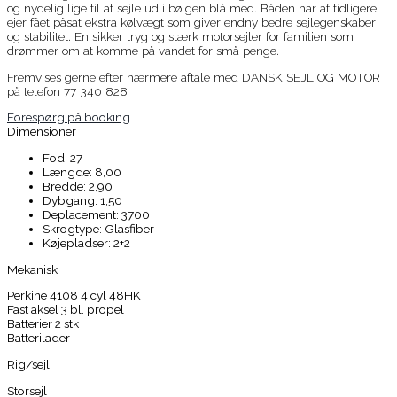
og nydelig lige til at sejle ud i bølgen blå med. Båden har af tidligere
ejer fået påsat ekstra kølvægt som giver endny bedre sejlegenskaber
og stabilitet. En sikker tryg og stærk motorsejler for familien som
drømmer om at komme på vandet for små penge.
Fremvises gerne efter nærmere aftale med DANSK SEJL OG MOTOR
på telefon 77 340 828
Forespørg på booking
Dimensioner
Fod: 27
Længde: 8,00
Bredde: 2,90
Dybgang: 1,50
Deplacement: 3700
Skrogtype: Glasfiber
Køjepladser: 2+2
Mekanisk
Perkine 4108 4 cyl 48HK
Fast aksel 3 bl. propel
Batterier 2 stk
Batterilader
Rig/sejl
Storsejl