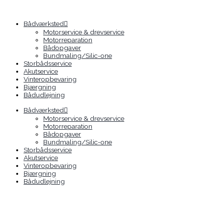
Gå
til
indholdet
Bådværksted
Motorservice & drevservice
Motorreparation
Bådopgaver
Bundmaling/Silic-one
Storbådsservice
Akutservice
Vinteropbevaring
Bjærgning
Bådudlejning
Bådværksted
Motorservice & drevservice
Motorreparation
Bådopgaver
Bundmaling/Silic-one
Storbådsservice
Akutservice
Vinteropbevaring
Bjærgning
Bådudlejning
Solgt