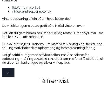
Kontakt os
Telefon: 77 340 828
info@dansksejlogmotor.dk
Vinteropbevaring af din båd – hvad koster det?
Du vil sikkert gerne passe godt på din båd vinteren over.
Det kan du gøre hos os hos Dansk Sejl og Motor i Brøndby Havn – fra
kun kr. 1.895,- om måneden.
Du skal blot sejle til Brøndby – så klare vi selv optagning, frostsikring,
spuling stativ indendørs opbevaring og forårssøsætning for dig.
Det går altid hurtigt med at fylde hallen, når vi har åbnet for
opbevaring – så ring 20461363 med det samme for at få et tilbud, så
du sikrer din båd en god og sikker vinterplads.
X
Få fremvist
Møn 27