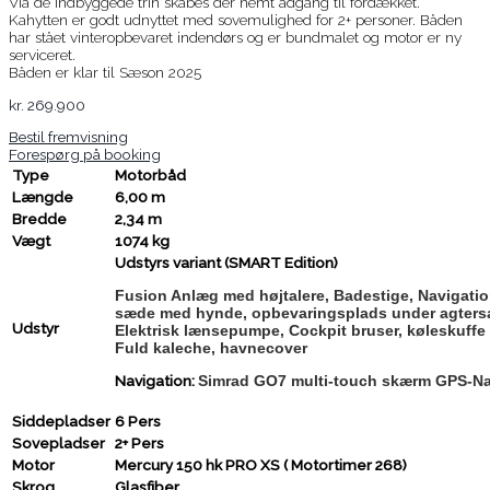
Via de indbyggede trin skabes der nemt adgang til fordækket.
Kahytten er godt udnyttet med sovemulighed for 2+ personer. Båden
har stået vinteropbevaret indendørs og er bundmalet og motor er ny
serviceret.
Båden er klar til Sæson 2025
kr.
269.900
Bestil fremvisning
Forespørg på booking
Type
Motorbåd
Længde
6,00 m
Bredde
2,34 m
Vægt
1074 kg
Udstyrs variant (SMART Edition)
Fusion Anlæg med højtalere, Badestige, Navigatio
sæde med hynde, opbevaringsplads under agtersæ
Udstyr
Elektrisk lænsepumpe,
Cockpit bruser, køleskuffe 
Fuld kaleche, havnecover
Navigation:
Simrad GO7 multi-touch skærm GPS-Nav
Siddepladser
6 Pers
Sovepladser
2+ Pers
Motor
Mercury 150 hk PRO XS ( Motortimer 268)
Skrog
Glasfiber