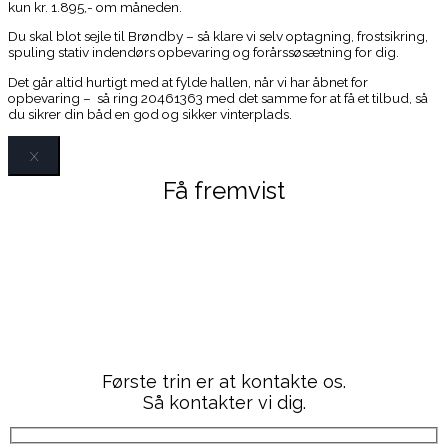
kun kr. 1.895,- om måneden.
Du skal blot sejle til Brøndby – så klare vi selv optagning, frostsikring,
spuling stativ indendørs opbevaring og forårssøsætning for dig.
Det går altid hurtigt med at fylde hallen, når vi har åbnet for
opbevaring – så ring 20461363 med det samme for at få et tilbud, så
du sikrer din båd en god og sikker vinterplads.
X
Få fremvist
Quicksilver 605
Cruiser
Første trin er at kontakte os.
Så kontakter vi dig.