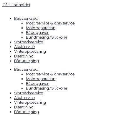
Gå til indholdet
Bådværksted
Motorservice & drevservice
Motorreparation
Bådopgaver
Bundmaling/Silic-one
Storbådsservice
Akutservice
Vinteropbevaring
Bjærgning
Bådudlejning
Bådværksted
Motorservice & drevservice
Motorreparation
Bådopgaver
Bundmaling/Silic-one
Storbådsservice
Akutservice
Vinteropbevaring
Bjærgning
Bådudlejning