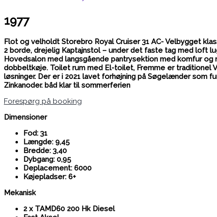
1977
Flot og velholdt Storebro Royal Cruiser 31 AC- Velbygget kl
2 borde, drejelig Kaptajnstol – under det faste tag med loft lu
Hovedsalon med langsgående pantrysektion med komfur og nyt
dobbeltkøje. Toilet rum med El-toilet, Fremme er traditionel 
løsninger. Der er i 2021 lavet forhøjning på Søgelænder som 
Zinkanoder. båd klar til sommerferien
Forespørg på booking
Dimensioner
Fod: 31
Længde: 9,45
Bredde: 3,40
Dybgang: 0,95
Deplacement: 6000
Køjepladser: 6+
Mekanisk
2 x TAMD60 200 Hk Diesel