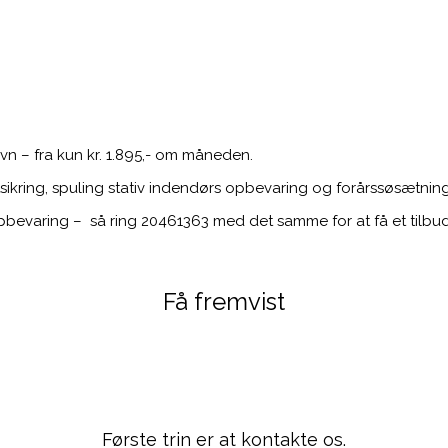
n – fra kun kr. 1.895,- om måneden.
stsikring, spuling stativ indendørs opbevaring og forårssøsætning
 opbevaring – så ring 20461363 med det samme for at få et tilbud
Få fremvist
rebro Royal Cruiser 3
Første trin er at kontakte os.