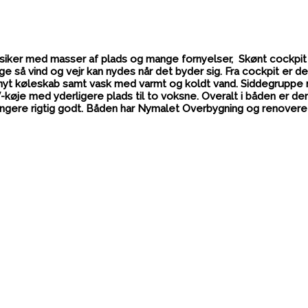
assiker med masser af plads og mange fornyelser, Skønt cockp
ge så vind og vejr kan nydes når det byder sig. Fra cockpit er d
 køleskab samt vask med varmt og koldt vand. Siddegruppe me
V-køje med yderligere plads til to voksne. Overalt i båden er d
fungere rigtig godt. Båden har Nymalet Overbygning og renover