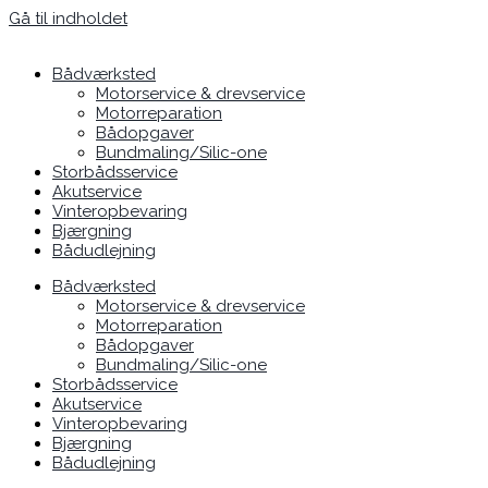
Gå til indholdet
Bådværksted
Motorservice & drevservice
Motorreparation
Bådopgaver
Bundmaling/Silic-one
Storbådsservice
Akutservice
Vinteropbevaring
Bjærgning
Bådudlejning
Bådværksted
Motorservice & drevservice
Motorreparation
Bådopgaver
Bundmaling/Silic-one
Storbådsservice
Akutservice
Vinteropbevaring
Bjærgning
Bådudlejning