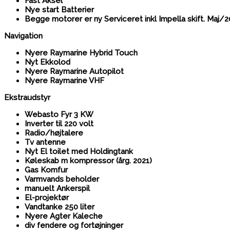
Fast Aksel
Nye start Batterier
Begge motorer er ny Serviceret inkl Impella skift. Maj/
Navigation
Nyere Raymarine Hybrid Touch
Nyt Ekkolod
Nyere Raymarine Autopilot
Nyere Raymarine VHF
Ekstraudstyr
Webasto Fyr 3 KW
Inverter til 220 volt
Radio/højtalere
Tv antenne
Nyt El toilet med Holdingtank
Køleskab m kompressor (årg. 2021)
Gas Komfur
Varmvands beholder
manuelt Ankerspil
El-projektør
Vandtanke 250 liter
Nyere Agter Kaleche
div fendere og fortøjninger