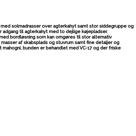
it med solmadrasser over agterkahyt samt stor siddegruppe og
er adgang til agterkahyt med to dejlige køjepladser.
d bordløsning som kan omgøres til stor alternativ
er masser af skabsplads og stuvrum samt fine detaljer og
et mahogni, bunden er behandlet med VC-17 og der friske