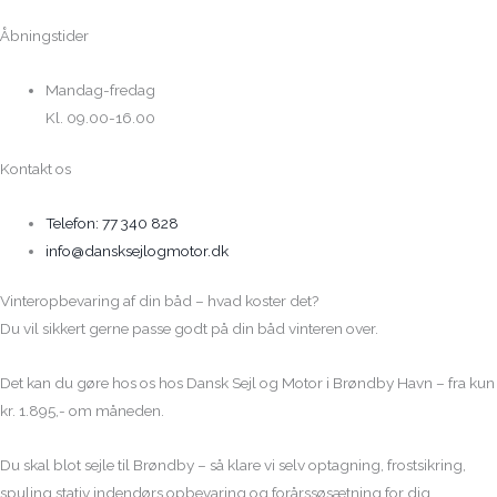
Åbningstider
Mandag-fredag
Kl. 09.00-16.00
Kontakt os
Telefon: 77 340 828
info@dansksejlogmotor.dk
Vinteropbevaring af din båd – hvad koster det?
Du vil sikkert gerne passe godt på din båd vinteren over.
Det kan du gøre hos os hos Dansk Sejl og Motor i Brøndby Havn – fra kun
kr. 1.895,- om måneden.
Du skal blot sejle til Brøndby – så klare vi selv optagning, frostsikring,
spuling stativ indendørs opbevaring og forårssøsætning for dig.