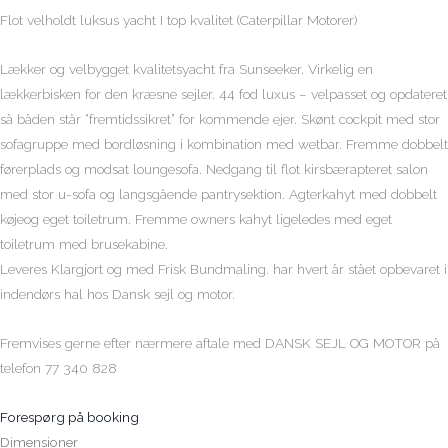
Flot velholdt luksus yacht I top kvalitet (Caterpillar Motorer)
Lækker og velbygget kvalitetsyacht fra Sunseeker. Virkelig en
lækkerbisken for den kræsne sejler. 44 fod luxus – velpasset og opdateret
så båden står “fremtidssikret” for kommende ejer. Skønt cockpit med stor
sofagruppe med bordløsning i kombination med wetbar. Fremme dobbelt
førerplads og modsat loungesofa. Nedgang til flot kirsbærapteret salon
med stor u-sofa og langsgående pantrysektion. Agterkahyt med dobbelt
køjeog eget toiletrum. Fremme owners kahyt ligeledes med eget
toiletrum med brusekabine.
Leveres Klargjort og med Frisk Bundmaling. har hvert år stået opbevaret i
indendørs hal hos Dansk sejl og motor.
Fremvises gerne efter nærmere aftale med DANSK SEJL OG MOTOR på
telefon 77 340 828
Forespørg på booking
Dimensioner