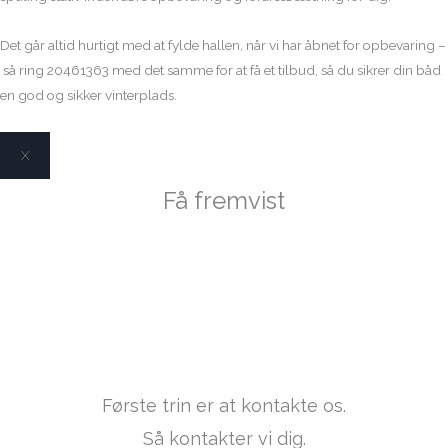
Det går altid hurtigt med at fylde hallen, når vi har åbnet for opbevaring –
så ring 20461363 med det samme for at få et tilbud, så du sikrer din båd
en god og sikker vinterplads.
X
Få fremvist
Sunseeker Camarque
44
Første trin er at kontakte os.
Så kontakter vi dig.