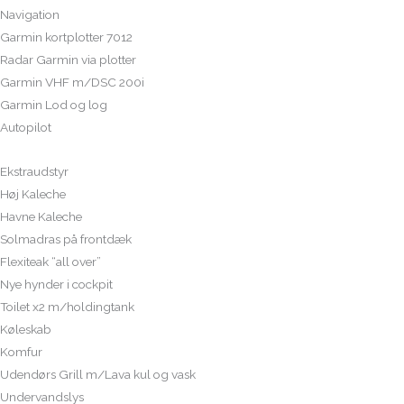
Navigation
Garmin kortplotter 7012
Radar Garmin via plotter
Garmin VHF m/DSC 200i
Garmin Lod og log
Autopilot
Ekstraudstyr
Høj Kaleche
Havne Kaleche
Solmadras på frontdæk
Flexiteak “all over”
Nye hynder i cockpit
Toilet x2 m/holdingtank
Køleskab
Komfur
Udendørs Grill m/Lava kul og vask
Undervandslys