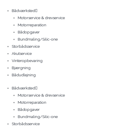
Gå
til
Bådværksted
indholdet
Motorservice & drevservice
Motorreparation
Bådopgaver
Bundmaling/Silic-one
Storbådsservice
Akutservice
Vinteropbevaring
Bjærgning
Bådudlejning
Bådværksted
Motorservice & drevservice
Motorreparation
Bådopgaver
Bundmaling/Silic-one
Storbådsservice